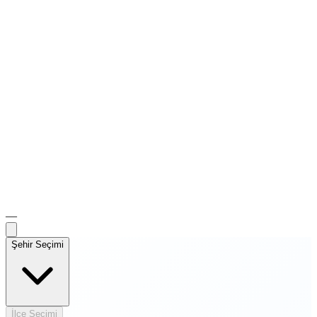
—
Şehir Seçimi
İlçe Seçimi