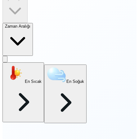
Zaman Aralığı
En Sıcak
En Soğuk