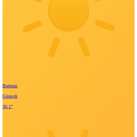
Batman
Güneşli
36.1°