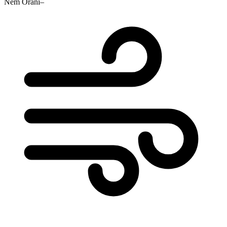
Nem Oranı
–