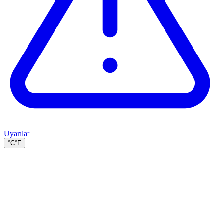
Uyarılar
°C
°F