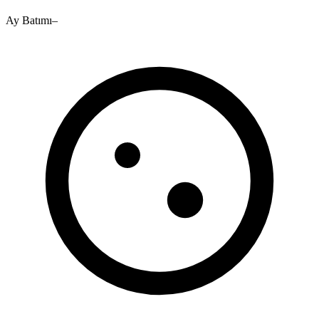
Ay Batımı
–