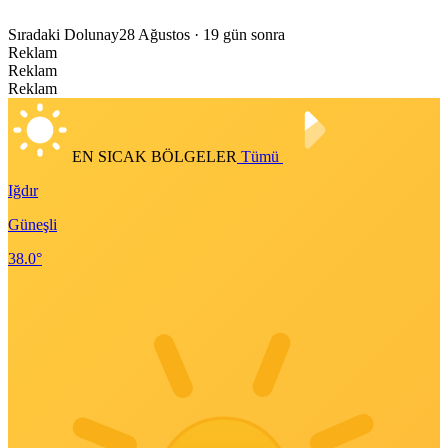
Sıradaki Dolunay
28 Ağustos
· 19 gün sonra
Reklam
Reklam
Reklam
EN SICAK BÖLGELER
Tümü
Iğdır
Güneşli
38.0°