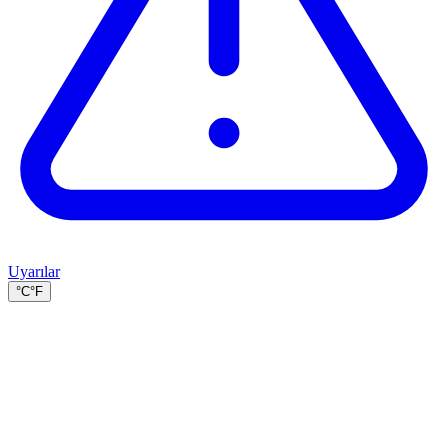
Uyarılar
°C
°F