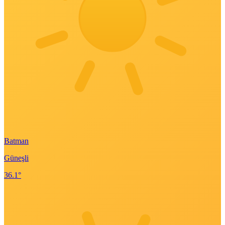
Batman
Güneşli
36.1°