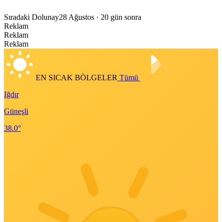
Sıradaki Dolunay
28 Ağustos
· 20 gün sonra
Reklam
Reklam
Reklam
EN SICAK BÖLGELER
Tümü
Iğdır
Güneşli
38.0°