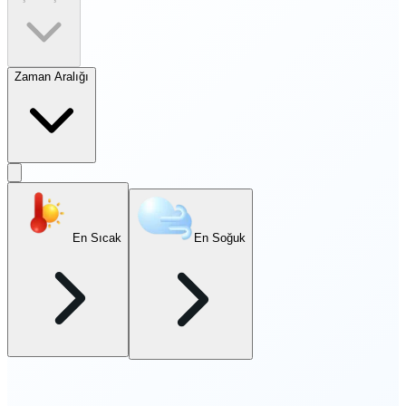
Zaman Aralığı
En Sıcak
En Soğuk