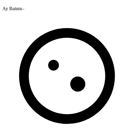
Ay Batımı
–