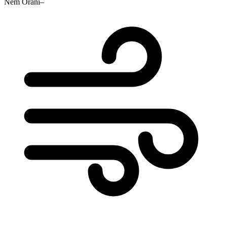
Nem Oranı
–