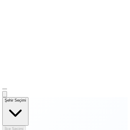
—
Şehir Seçimi
İlçe Seçimi