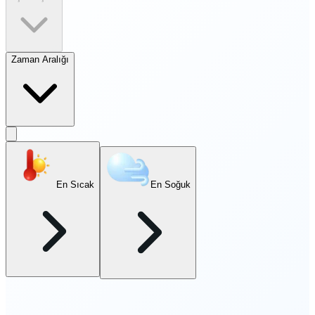
Zaman Aralığı
En Sıcak
En Soğuk