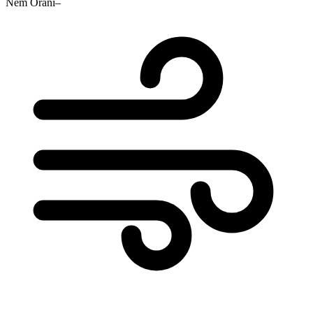
Nem Oranı
–