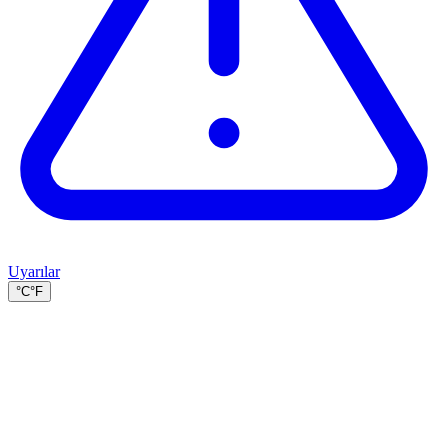
Uyarılar
°C
°F