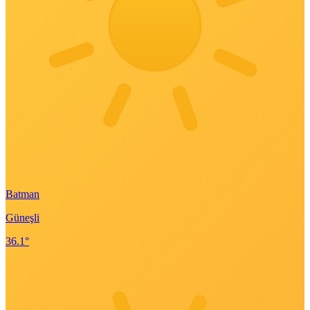
Batman
Güneşli
36.1°