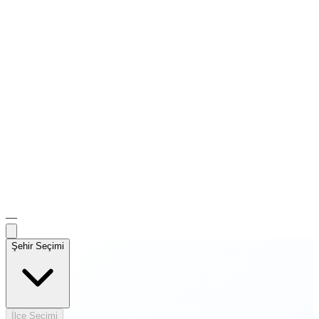
—
Şehir Seçimi
İlçe Seçimi