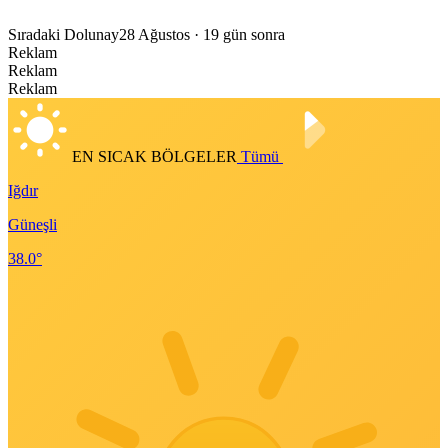
Sıradaki Dolunay
28 Ağustos
· 19 gün sonra
Reklam
Reklam
Reklam
EN SICAK BÖLGELER
Tümü
Iğdır
Güneşli
38.0°