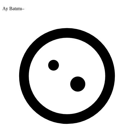
Ay Batımı
–