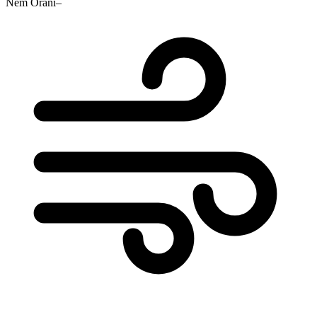
Nem Oranı
–