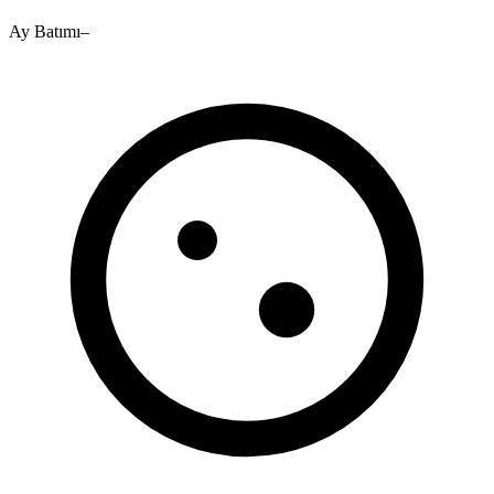
Ay Batımı
–