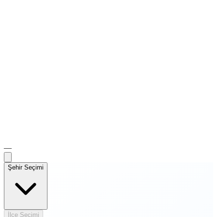
—
Şehir Seçimi
İlçe Seçimi