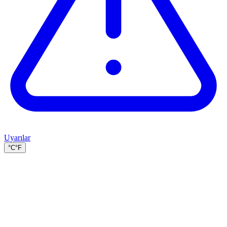
Uyarılar
°C
°F