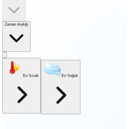
Zaman Aralığı
En Sıcak
En Soğuk