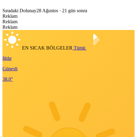
Sıradaki Dolunay
28 Ağustos
· 21 gün sonra
Reklam
Reklam
Reklam
EN SICAK BÖLGELER
Tümü
Iğdır
Güneşli
38.0°