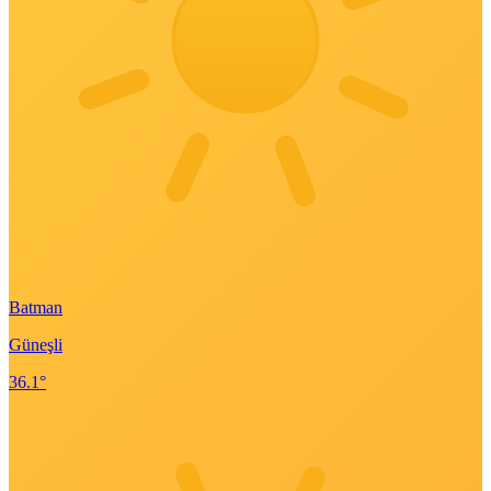
Batman
Güneşli
36.1°