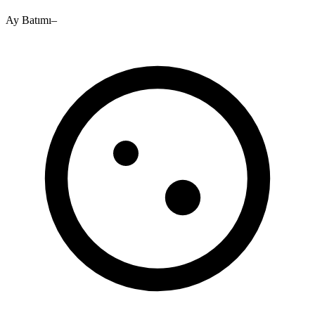
Ay Batımı
–