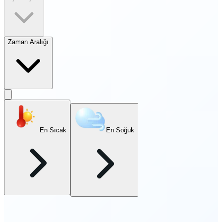
Zaman Aralığı
En Sıcak
En Soğuk