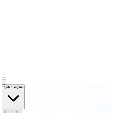
—
Şehir Seçimi
İlçe Seçimi