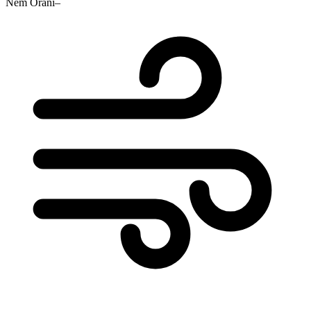
Nem Oranı
–