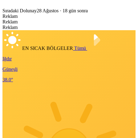
Sıradaki Dolunay
28 Ağustos
· 18 gün sonra
Reklam
Reklam
Reklam
EN SICAK BÖLGELER
Tümü
Iğdır
Güneşli
38.0°