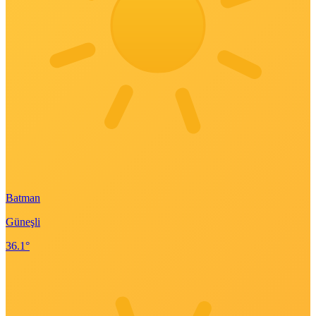
Batman
Güneşli
36.1°