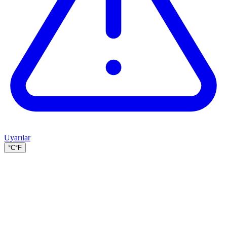
Uyarılar
°C
°F