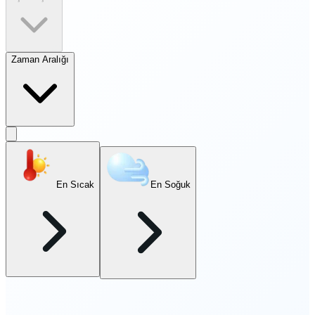
Zaman Aralığı
En Sıcak
En Soğuk