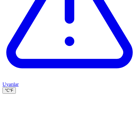
Uyarılar
°C
°F