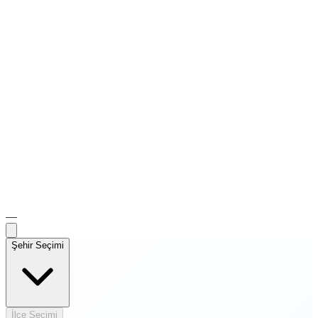
—
Şehir Seçimi
İlçe Seçimi