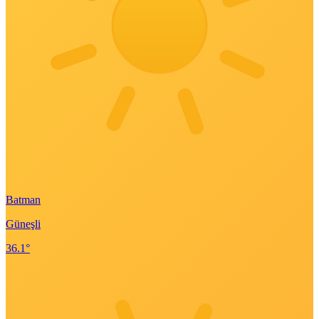
Batman
Güneşli
36.1°