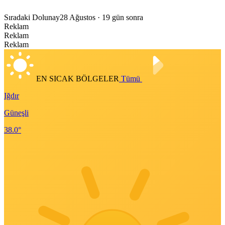
Sıradaki Dolunay
28 Ağustos
· 19 gün sonra
Reklam
Reklam
Reklam
EN SICAK BÖLGELER
Tümü
Iğdır
Güneşli
38.0°