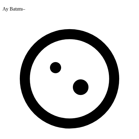
Ay Batımı
–