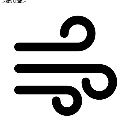
Nem Oranı
–