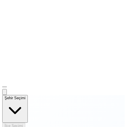
—
Şehir Seçimi
İlçe Seçimi