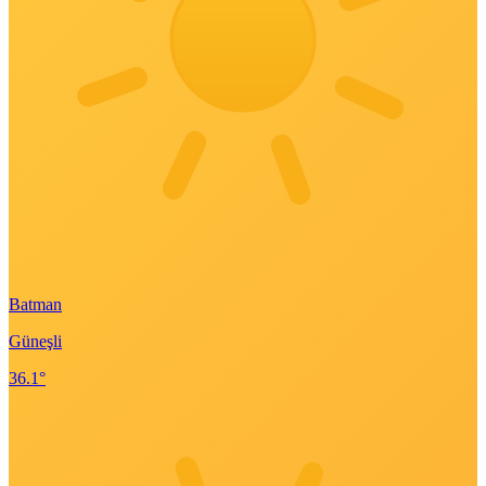
Batman
Güneşli
36.1°