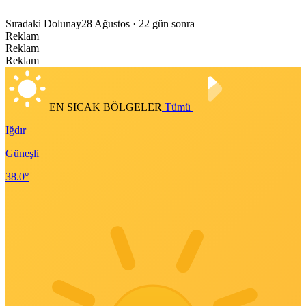
Sıradaki Dolunay
28 Ağustos
· 22 gün sonra
Reklam
Reklam
Reklam
EN SICAK BÖLGELER
Tümü
Iğdır
Güneşli
38.0°