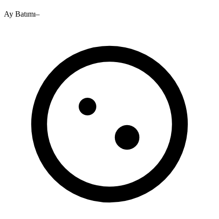
Ay Batımı
–