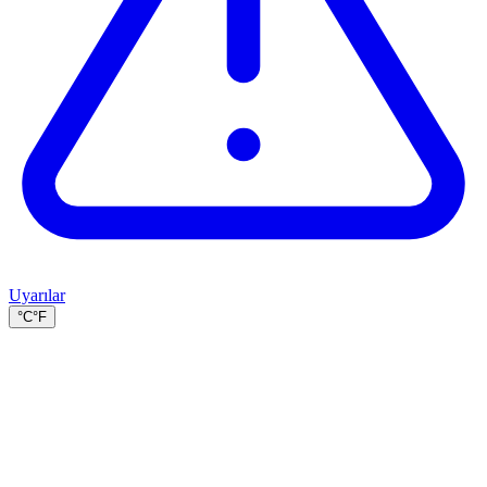
Uyarılar
°C
°F