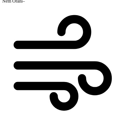
Nem Oranı
–