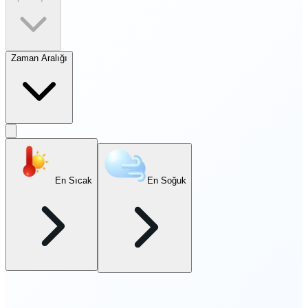
Zaman Aralığı
En Sıcak
En Soğuk