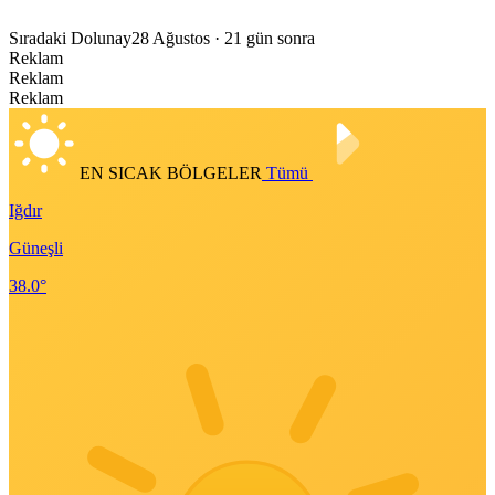
Sıradaki Dolunay
28 Ağustos
· 21 gün sonra
Reklam
Reklam
Reklam
EN SICAK BÖLGELER
Tümü
Iğdır
Güneşli
38.0°