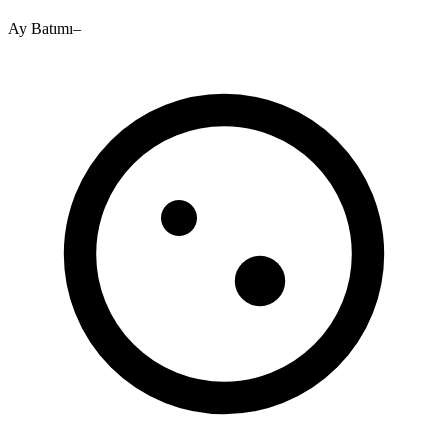
Ay Batımı
–