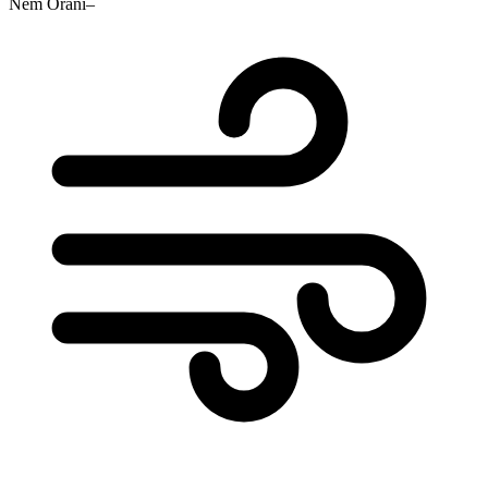
Nem Oranı
–