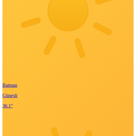
Batman
Güneşli
36.1°