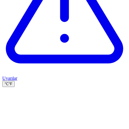
Uyarılar
°C
°F