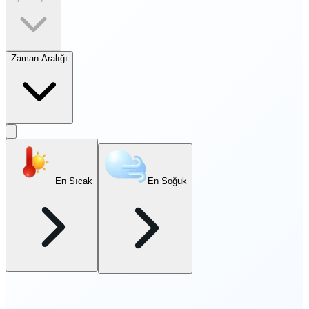
Zaman Aralığı
En Sıcak
En Soğuk