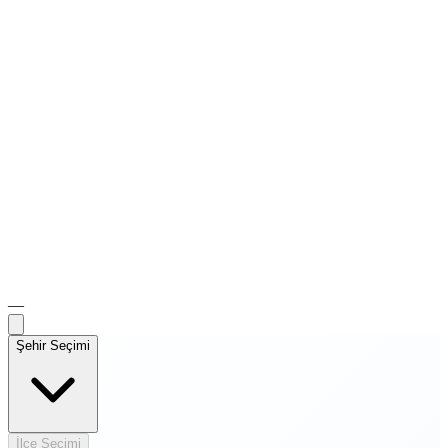
—
Şehir Seçimi
İlçe Seçimi