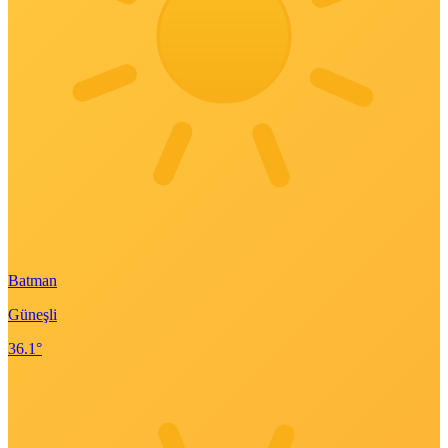
Batman
Güneşli
36.1°