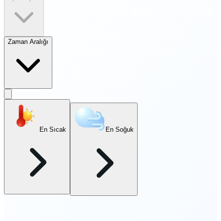
Zaman Aralığı
En Sıcak
En Soğuk