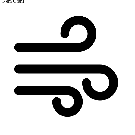
Nem Oranı
–