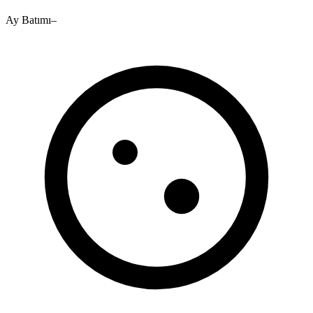
Ay Batımı
–