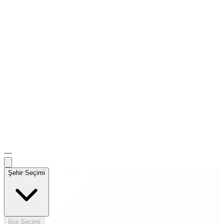
—
Şehir Seçimi
İlçe Seçimi