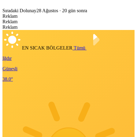
Sıradaki Dolunay
28 Ağustos
· 20 gün sonra
Reklam
Reklam
Reklam
EN SICAK BÖLGELER
Tümü
Iğdır
Güneşli
38.0°