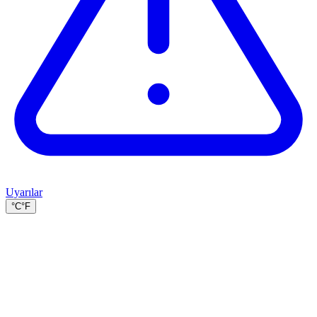
Uyarılar
°C
°F