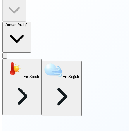
Zaman Aralığı
En Sıcak
En Soğuk