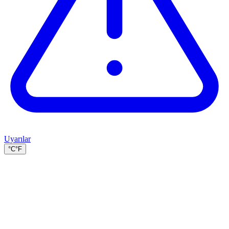
Uyarılar
°C
°F