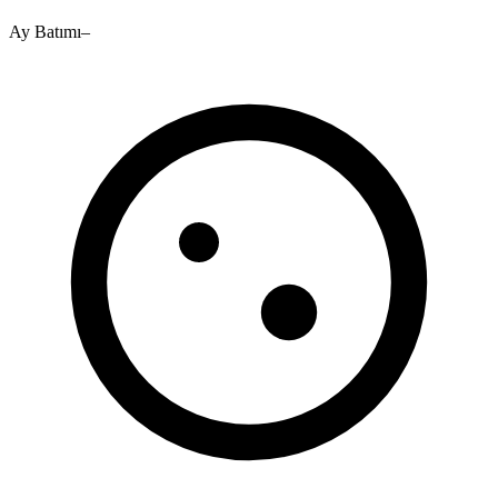
Ay Batımı
–