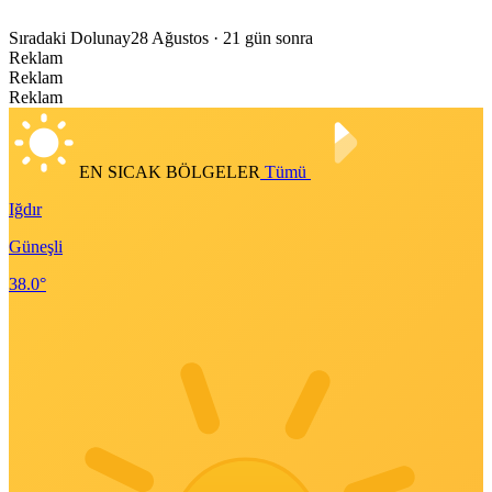
Sıradaki Dolunay
28 Ağustos
· 21 gün sonra
Reklam
Reklam
Reklam
EN SICAK BÖLGELER
Tümü
Iğdır
Güneşli
38.0°