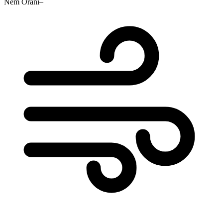
Nem Oranı
–