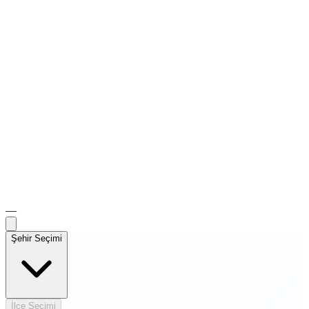
—
Şehir Seçimi
İlçe Seçimi