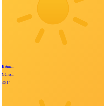
Batman
Güneşli
36.1°