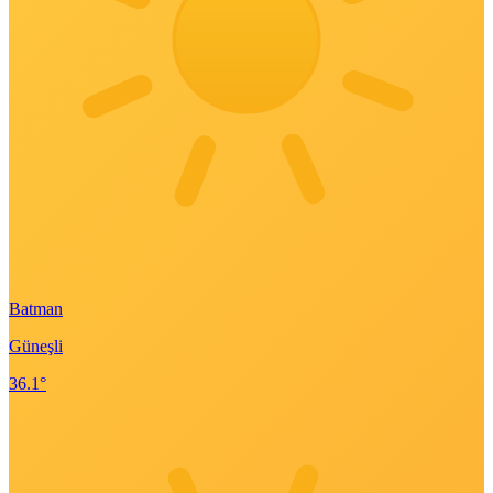
Batman
Güneşli
36.1°