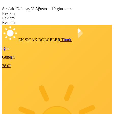
Sıradaki Dolunay
28 Ağustos
· 19 gün sonra
Reklam
Reklam
Reklam
EN SICAK BÖLGELER
Tümü
Iğdır
Güneşli
38.0°