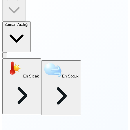
Zaman Aralığı
En Sıcak
En Soğuk