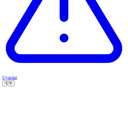
Uyarılar
°C
°F