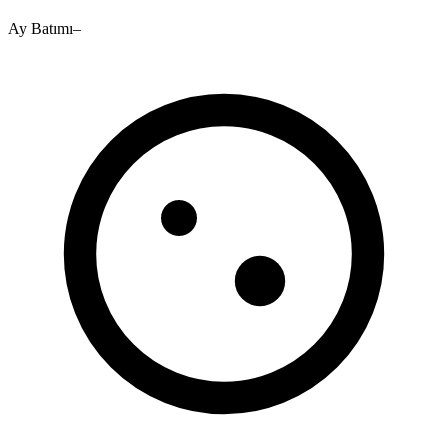
Ay Batımı
–