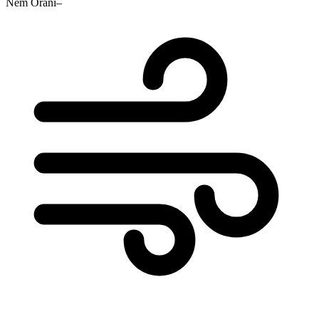
Nem Oranı
–