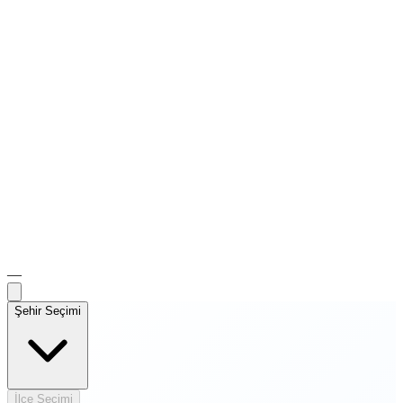
—
Şehir Seçimi
İlçe Seçimi